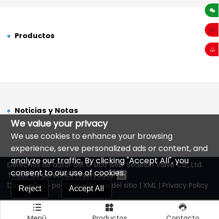
sales
Productos
Noticias y Notas
We value your privacy
We use cookies to enhance your browsing
experience, serve personalized ads or content, and
analyze our traffic. By clicking "Accept All", you
Derechos de autor del © sitio web: Sedelon Valve Co., Ltd.
consent to our use of cookies.
Todos los derechos reservados.
Desarrollado por:Otree
|
Mapa del sitio
|
XML
|
Privacy Policy
Reject
Accept All
Menú
Productos
Contacto