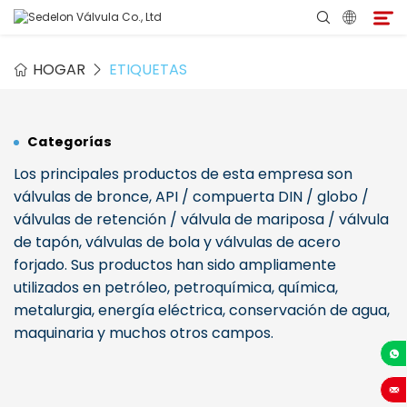
HOGAR
ETIQUETAS
Hogar
Categorías
Acerca de Sedelon
Los principales productos de esta empresa son
Productos
válvulas de bronce, API / compuerta DIN / globo /
válvulas de retención / válvula de mariposa / válvula
de tapón, válvulas de bola y válvulas de acero
Servicios
forjado. Sus productos han sido ampliamente
utilizados en petróleo, petroquímica, química,
Programa de Agentes
metalurgia, energía eléctrica, conservación de agua,
maquinaria y muchos otros campos.
Medio
+86-13
Contacto